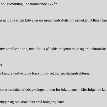
g boligudvikling i de kommende 1-5 år.
øger at indgå enten køb eller en samarbejdsaftale om projektet. Aftalen k
tivt område at bo i, med fokus på både miljømæssige og arkitektoniske k
t.
samt andre nødvendige forsynings- og transportinfrastrukturer.
m er omfattet af udstykningen inden for lokalplanen. Efterfølgende kan 
drejer sig om store eller små boligprojekter.