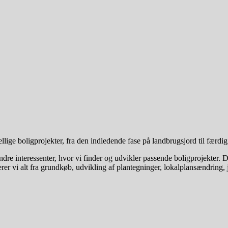
 boligprojekter, fra den indledende fase på landbrugsjord til færdiggør
g andre interessenter, hvor vi finder og udvikler passende boligprojekter
ndterer vi alt fra grundkøb, udvikling af plantegninger, lokalplansændrin