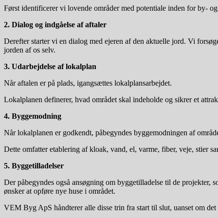
Først identificerer vi lovende områder med potentiale inden for by- o
2. Dialog og indgåelse af aftaler
Derefter starter vi en dialog med ejeren af den aktuelle jord. Vi fors
jorden af os selv.
3. Udarbejdelse af lokalplan
Når aftalen er på plads, igangsættes lokalplansarbejdet.
Lokalplanen definerer, hvad området skal indeholde og sikrer et attrak
4. Byggemodning
Når lokalplanen er godkendt, påbegyndes byggemodningen af område
Dette omfatter etablering af kloak, vand, el, varme, fiber, veje, stier 
5. Byggetilladelser
Der påbegyndes også ansøgning om byggetilladelse til de projekter, so
ønsker at opføre nye huse i området.
VEM Byg ApS håndterer alle disse trin fra start til slut, uanset om det 