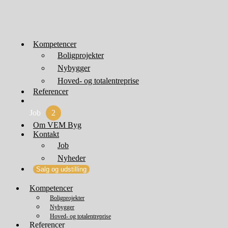
Kompetencer
Boligprojekter
Nybygger
Hoved- og totalentreprise
Referencer
Job
2
Om VEM Byg
Kontakt
Job
Nyheder
Salg og udstilling
Kompetencer
Boligprojekter
Nybygger
Hoved- og totalentreprise
Referencer