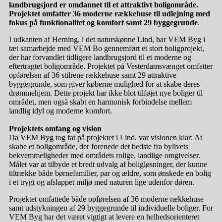
landbrugsjord er omdannet til et attraktivt boligområde.
Projektet omfatter 36 moderne rækkehuse til udlejning med
fokus på funktionalitet og komfort samt 29 byggegrunde
.
I udkanten af Herning, i det naturskønne Lind, har VEM Byg i
tæt samarbejde med VEM Bo gennemført et stort boligprojekt,
der har forvandlet tidligere landbrugsjord til et moderne og
eftertragtet boligområde. Projektet på Vesterdamsvænget omfatter
opførelsen af 36 stilrene rækkehuse samt 29 attraktive
byggegrunde, som giver køberne mulighed for at skabe deres
drømmehjem. Dette projekt har ikke blot tilføjet nye boliger til
området, men også skabt en harmonisk forbindelse mellem
landlig idyl og moderne komfort.
Projektets omfang og vision
Da VEM Byg tog fat på projektet i Lind, var visionen klar: At
skabe et boligområde, der forenede det bedste fra bylivets
bekvemmeligheder med områdets rolige, landlige omgivelser.
Målet var at tilbyde et bredt udvalg af boligløsninger, der kunne
tiltrække både børnefamilier, par og ældre, som ønskede en bolig
i et trygt og afslappet miljø med naturen lige udenfor døren.
Projektet omfattede både opførelsen af 36 moderne rækkehuse
samt udstykningen af 29 byggegrunde til individuelle boliger. For
VEM Byg har det været vigtigt at levere en helhedsorienteret