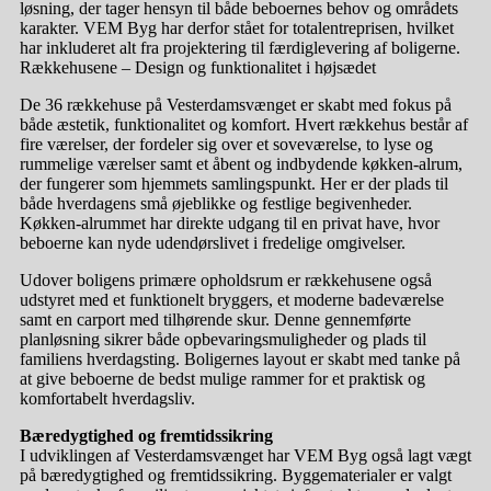
løsning, der tager hensyn til både beboernes behov og områdets
karakter. VEM Byg har derfor stået for totalentreprisen, hvilket
har inkluderet alt fra projektering til færdiglevering af boligerne.
Rækkehusene – Design og funktionalitet i højsædet
De 36 rækkehuse på Vesterdamsvænget er skabt med fokus på
både æstetik, funktionalitet og komfort. Hvert rækkehus består af
fire værelser, der fordeler sig over et soveværelse, to lyse og
rummelige værelser samt et åbent og indbydende køkken-alrum,
der fungerer som hjemmets samlingspunkt. Her er der plads til
både hverdagens små øjeblikke og festlige begivenheder.
Køkken-alrummet har direkte udgang til en privat have, hvor
beboerne kan nyde udendørslivet i fredelige omgivelser.
Udover boligens primære opholdsrum er rækkehusene også
udstyret med et funktionelt bryggers, et moderne badeværelse
samt en carport med tilhørende skur. Denne gennemførte
planløsning sikrer både opbevaringsmuligheder og plads til
familiens hverdagsting. Boligernes layout er skabt med tanke på
at give beboerne de bedst mulige rammer for et praktisk og
komfortabelt hverdagsliv.
Bæredygtighed og fremtidssikring
I udviklingen af Vesterdamsvænget har VEM Byg også lagt vægt
på bæredygtighed og fremtidssikring. Byggematerialer er valgt