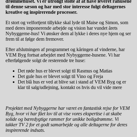
drømmehuset. Vi er utroligt stolte af at have leveret råhusene
til denne sæson og har med stor interesse fulgt deltagernes
kreative og inspirerende processer.
Et stort og velfortjent tillykke skal lyde til Maise og Simon, som
med deres imponerende arbejde og vision har vundet årets
Nybyggerne-hus! Vi ønsker dem al lykke i deres nye hjem og ser
frem til at følge dem fremover.
Efter afslutningen af programmet og kåringen af vinderne, har
VEM Byg fortsat arbejdet med Nybyggerne-husene. Vi har
efterfølgende solgt de resterende tre huse:
Det røde hus er blevet solgt til Rasmus og Matias
Det gule hus er blevet solgt til Vino og Freja
Det blå hus er ved at blive sat i stand af VEM Byg og er
klar til salg/udlejning, kontakt os hvis du vil vide mere
Projektet med Nybyggerne har været en fantastisk rejse for VEM
Byg, hvor vi har fået lov til at vise vores ekspertise i at skabe
solide og bæredygtige rammer for unikke boligdrømme. Vi
takker TV 2 for et godt samarbejde og alle deltagerne for deres
inspirerende indsats.