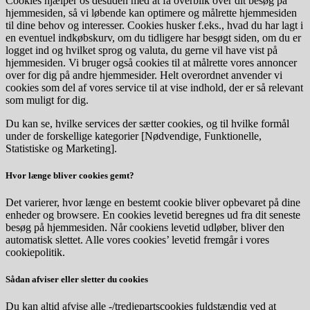
Cookies hjælper os desuden med at få overblik over dit besøg på
hjemmesiden, så vi løbende kan optimere og målrette hjemmesiden
til dine behov og interesser. Cookies husker f.eks., hvad du har lagt i
en eventuel indkøbskurv, om du tidligere har besøgt siden, om du er
logget ind og hvilket sprog og valuta, du gerne vil have vist på
hjemmesiden. Vi bruger også cookies til at målrette vores annoncer
over for dig på andre hjemmesider. Helt overordnet anvender vi
cookies som del af vores service til at vise indhold, der er så relevant
som muligt for dig.
Du kan se, hvilke services der sætter cookies, og til hvilke formål
under de forskellige kategorier [Nødvendige, Funktionelle,
Statistiske og Marketing].
Hvor længe bliver cookies gemt?
Det varierer, hvor længe en bestemt cookie bliver opbevaret på dine
enheder og browsere. En cookies levetid beregnes ud fra dit seneste
besøg på hjemmesiden. Når cookiens levetid udløber, bliver den
automatisk slettet. Alle vores cookies’ levetid fremgår i vores
cookiepolitik.
Sådan afviser eller sletter du cookies
Du kan altid afvise alle -/tredjepartscookies fuldstændig ved at