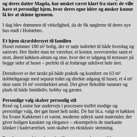
og deres datter Magda, har ønsket været klart fra start: de ville
have et personligt hjem, hvor deres egne idéer og ønsker kunne
få lov at skinne igennem.
I dag blev drømmen til virkelighed, da de fik nøglerne til deres nye
hus midt i Holstebro.
Et hjem skræddersyet til familien
Huset rummer 180 m² bolig, der er nøje indrettet til både hverdag og
samvær. Her finder man tre værelser, et kontor, soveværelse samt et
stort, åbent køkken-alrum og stue, hvor der er udgang til terrasser på
begge sider af huset – perfekt til at forlænge udelivet hele året.
Derudover er der tænkt på både praktik og komfort: en 63 m²
dobbeltgarage med separat toilet og direkte adgang til huset, et 4 m²
skur samt 16 m² overdækket areal. Det giver fleksible rammer og
plads til både familieliv, hobby og gæster.
Personlige valg skaber personlig stil
René og Louise har undervejs i processen truffet modige og
personlige valg, der gør huset helt unikt. De har bl.a. valgt et køkken
fra Svane Køkkenet i et varmt, moderne udtryk samt materialer, der
giver boligen karakter og elegance – eksempelvis de markante
klinker i badeværelset, som skaber en eksklusiv stemning.