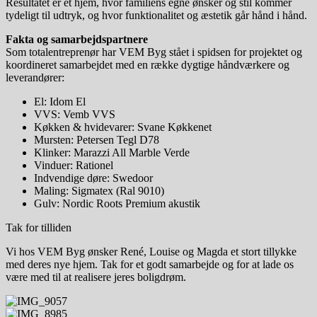
Resultatet er et hjem, hvor familiens egne ønsker og stil kommer
tydeligt til udtryk, og hvor funktionalitet og æstetik går hånd i hånd.
Fakta og samarbejdspartnere
Som totalentreprenør har VEM Byg stået i spidsen for projektet og
koordineret samarbejdet med en række dygtige håndværkere og
leverandører:
El: Idom El
VVS: Vemb VVS
Køkken & hvidevarer: Svane Køkkenet
Mursten: Petersen Tegl D78
Klinker: Marazzi All Marble Verde
Vinduer: Rationel
Indvendige døre: Swedoor
Maling: Sigmatex (Ral 9010)
Gulv: Nordic Roots Premium akustik
Tak for tilliden
Vi hos VEM Byg ønsker René, Louise og Magda et stort tillykke
med deres nye hjem. Tak for et godt samarbejde og for at lade os
være med til at realisere jeres boligdrøm.