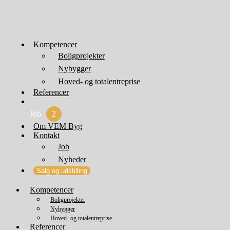
Kompetencer
Boligprojekter
Nybygger
Hoved- og totalentreprise
Referencer
Job
2
Om VEM Byg
Kontakt
Job
Nyheder
Salg og udstilling
Kompetencer
Boligprojekter
Nybygger
Hoved- og totalentreprise
Referencer