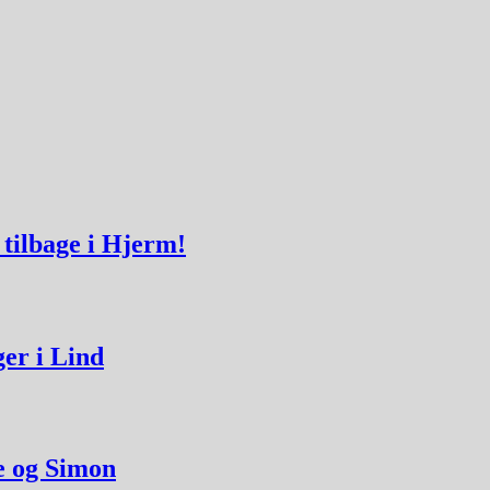
 tilbage i Hjerm!
ger i Lind
e og Simon