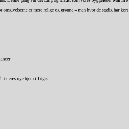
ye hus. Denne gang var det Ling og Mads, som vores byggeleder Martin 
hvor omgivelserne er mere rolige og grønne – men hvor de stadig har kort
uancer
r i deres nye hjem i Trige.