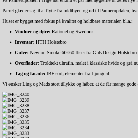
På Pannerupdalen i Trige har endnu et par fået nøglerne til deres n
Parret glæder sig til at flytte fra midtbyen og ud til Pannerupdalen, 
Huset er bygget med fokus på kvalitet og holdbare materialer, bl.a.:
Vinduer og døre:
Rationel og Swedoor
Inventar:
HTH Holstebro
Gulve:
Newton Smoke 60×60 fliser fra GulvDesign Holstebro
Overflader:
Troldtekt ultrafin, malet i klassiske hvide og grå n
Tag og facade:
IBF sort, elementer fra Ljungdal
Vi ønsker Ling og Mads stort tillykke og håber, at de får mange gode å