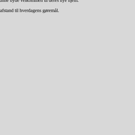
kunne byde velkommen til deres nye hjem.
 afstand til hverdagens gøremål.