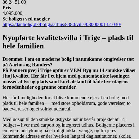
86 24 51 00
Pris
4.095.000,-
Se boligen ved mægler
https://danbolig.dk/bolig/aarhus/8380/villa/0300000132-030/
Nyopførte kvalitetsvilla
i Trige – plads til
hele familien
Drømmer I om en moderne bolig i naturskønne omgivelser tæt
på Aarhus og Randers?
På Pannerupvej i Trige opfører VEM Byg nu 14 smukke villaer
i høj kvalitet. Her får I et hjem med gennemtænkte løsninger,
masser af lys og plads samt kort afstand til både hverdagens
fornødenheder og grønne områder.
Her får I muligheden for at blive kommende ejer af en bolig med
plads til hele familien — med store opholdsrum, gode værelser, to
badeværelser og et solrigt udeareal.
Med udsigt til den smukke østjyske natur består projektet af 14
boliger – hver med carport og integreret udhus. Boligerne placeres i
en nyere udstykning på et roligt lukket vænge, og fra jeres
kommende adresse er der hverken langt til daginstitutioner, skoler,