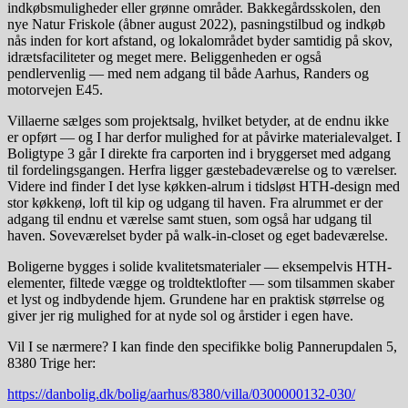
indkøbsmuligheder eller grønne områder. Bakkegårdsskolen, den
nye Natur Friskole (åbner august 2022), pasningstilbud og indkøb
nås inden for kort afstand, og lokalområdet byder samtidig på skov,
idrætsfaciliteter og meget mere. Beliggenheden er også
pendlervenlig — med nem adgang til både Aarhus, Randers og
motorvejen E45.
Villaerne sælges som projektsalg, hvilket betyder, at de endnu ikke
er opført — og I har derfor mulighed for at påvirke materialevalget. I
Boligtype 3 går I direkte fra carporten ind i bryggerset med adgang
til fordelingsgangen. Herfra ligger gæstebadeværelse og to værelser.
Videre ind finder I det lyse køkken-alrum i tidsløst HTH-design med
stor køkkenø, loft til kip og udgang til haven. Fra alrummet er der
adgang til endnu et værelse samt stuen, som også har udgang til
haven. Soveværelset byder på walk-in-closet og eget badeværelse.
Boligerne bygges i solide kvalitetsmaterialer — eksempelvis HTH-
elementer, filtede vægge og troldtektlofter — som tilsammen skaber
et lyst og indbydende hjem. Grundene har en praktisk størrelse og
giver jer rig mulighed for at nyde sol og årstider i egen have.
Vil I se nærmere? I kan finde den specifikke bolig Pannerupdalen 5,
8380 Trige her:
https://danbolig.dk/bolig/aarhus/8380/villa/0300000132-030/