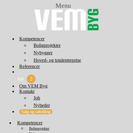
Menu
Kompetencer
Boligprojekter
Nybygger
Hoved- og totalentreprise
Referencer
Job
2
Om VEM Byg
Kontakt
Job
Nyheder
Salg og udstilling
Kompetencer
Boligprojekter