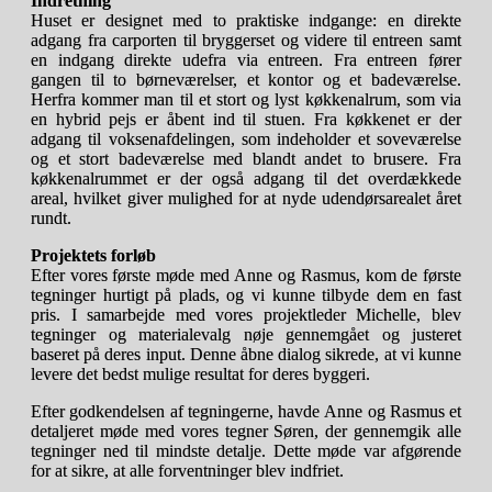
Indretning
Huset er designet med to praktiske indgange: en direkte
adgang fra carporten til bryggerset og videre til entreen samt
en indgang direkte udefra via entreen. Fra entreen fører
gangen til to børneværelser, et kontor og et badeværelse.
Herfra kommer man til et stort og lyst køkkenalrum, som via
en hybrid pejs er åbent ind til stuen. Fra køkkenet er der
adgang til voksenafdelingen, som indeholder et soveværelse
og et stort badeværelse med blandt andet to brusere. Fra
køkkenalrummet er der også adgang til det overdækkede
areal, hvilket giver mulighed for at nyde udendørsarealet året
rundt.
Projektets forløb
Efter vores første møde med Anne og Rasmus, kom de første
tegninger hurtigt på plads, og vi kunne tilbyde dem en fast
pris. I samarbejde med vores projektleder Michelle, blev
tegninger og materialevalg nøje gennemgået og justeret
baseret på deres input. Denne åbne dialog sikrede, at vi kunne
levere det bedst mulige resultat for deres byggeri.
Efter godkendelsen af tegningerne, havde Anne og Rasmus et
detaljeret møde med vores tegner Søren, der gennemgik alle
tegninger ned til mindste detalje. Dette møde var afgørende
for at sikre, at alle forventninger blev indfriet.