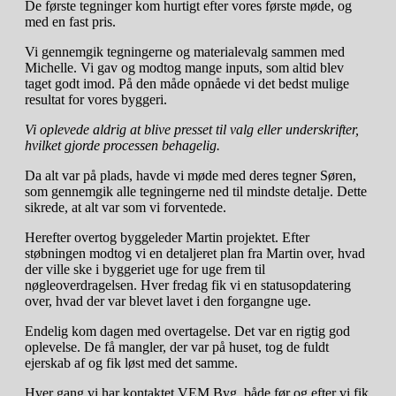
De første tegninger kom hurtigt efter vores første møde, og
med en fast pris.
Vi gennemgik tegningerne og materialevalg sammen med
Michelle. Vi gav og modtog mange inputs, som altid blev
taget godt imod. På den måde opnåede vi det bedst mulige
resultat for vores byggeri.
Vi oplevede aldrig at blive presset til valg eller underskrifter,
hvilket gjorde processen behagelig.
Da alt var på plads, havde vi møde med deres tegner Søren,
som gennemgik alle tegningerne ned til mindste detalje. Dette
sikrede, at alt var som vi forventede.
Herefter overtog byggeleder Martin projektet. Efter
støbningen modtog vi en detaljeret plan fra Martin over, hvad
der ville ske i byggeriet uge for uge frem til
nøgleoverdragelsen. Hver fredag fik vi en statusopdatering
over, hvad der var blevet lavet i den forgangne uge.
Endelig kom dagen med overtagelse. Det var en rigtig god
oplevelse. De få mangler, der var på huset, tog de fuldt
ejerskab af og fik løst med det samme.
Hver gang vi har kontaktet VEM Byg, både før og efter vi fik