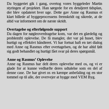
Da byggeriet gik i gang, overtog vores byggeleder Martin
styringen af projektet. Han sørgede for en detaljeret tidsplan,
der blev opdateret hver uge. Dette gav Anne og Rasmus et
klart billede af byggeprocessens fremskridt og sikrede, at de
altid var informeret om de næste skridt.
Overtagelse og efterfølgende support
Da dagen for nøgleoverdragelse kom, var det en glædelig og
problemfri oplevelse. De få mangler, der var på huset, blev
hurtigt og effektivt håndteret. Vi har fortsat haft en tæt dialog
med Anne og Rasmus efter overtagelsen, og de har altid følt
sig godt behandlet og hurtigt fået svar på deres spørgsmål.
Anne og Rasmus’ Oplevelse
Anne og Rasmus har delt deres oplevelse med os, og vi er
glade for at kunne vedhæfte deres udtalelse som en del af
denne case. De har givet os en kæmpe anbefaling og en stor
tommel op til alle, der overvejer at bygge med VEM Byg.