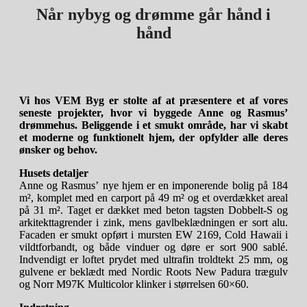
Når nybyg og drømme
går hånd i
hånd
Vi hos VEM Byg er stolte af at præsentere et af vores
seneste projekter, hvor vi byggede Anne og Rasmus’
drømmehus. Beliggende i et smukt område, har vi skabt
et moderne og funktionelt hjem, der opfylder alle deres
ønsker og behov.
Husets detaljer
Anne og Rasmus’ nye hjem er en imponerende bolig på 184
m², komplet med en carport på 49 m² og et overdækket areal
på 31 m². Taget er dækket med beton tagsten Dobbelt-S og
arkitekttagrender i zink, mens gavlbeklædningen er sort alu.
Facaden er smukt opført i mursten EW 2169, Cold Hawaii i
vildtforbandt, og både vinduer og døre er sort 900 sablé.
Indvendigt er loftet prydet med ultrafin troldtekt 25 mm, og
gulvene er beklædt med Nordic Roots New Padura trægulv
og Norr M97K Multicolor klinker i størrelsen 60×60.