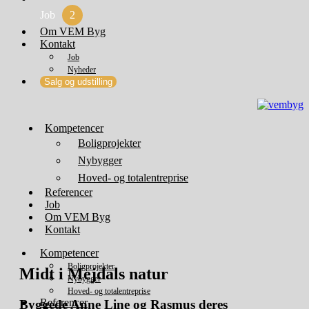
Job
2
Om VEM Byg
Kontakt
Job
Nyheder
Salg og udstilling
Kompetencer
Boligprojekter
Nybygger
Hoved- og totalentreprise
Referencer
Job
Om VEM Byg
Kontakt
Kompetencer
Boligprojekter
Midt i
Mejdals natur
Nybygger
Hoved- og totalentreprise
Referencer
Byggede Anne Line og Rasmus deres