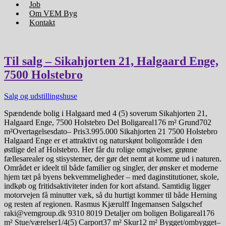
Job
Om VEM Byg
Kontakt
Til salg – Sikahjorten 21, Halgaard Enge,
7500 Holstebro
Salg og udstillingshuse
Spændende bolig i Halgaard med 4 (5) soverum Sikahjorten 21,
Halgaard Enge, 7500 Holstebro Del Boligareal176 m² Grund702
m²Overtagelsesdato– Pris3.995.000 Sikahjorten 21 7500 Holstebro
Halgaard Enge er et attraktivt og naturskønt boligområde i den
østlige del af Holstebro. Her får du rolige omgivelser, grønne
fællesarealer og stisystemer, der gør det nemt at komme ud i naturen.
Området er ideelt til både familier og singler, der ønsker et moderne
hjem tæt på byens bekvemmeligheder – med daginstitutioner, skole,
indkøb og fritidsaktiviteter inden for kort afstand. Samtidig ligger
motorvejen få minutter væk, så du hurtigt kommer til både Herning
og resten af regionen. Rasmus Kjærulff Ingemansen Salgschef
raki@vemgroup.dk 9310 8019 Detaljer om boligen Boligareal176
m² Stue/værelser1/4(5) Carport37 m² Skur12 m² Bygget/ombygget–