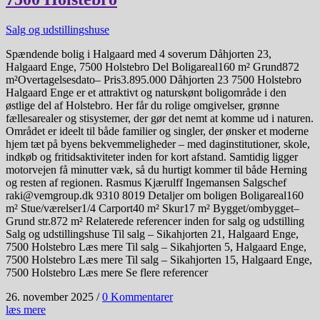
Salg og udstillingshuse
Spændende bolig i Halgaard med 4 soverum Dåhjorten 23,
Halgaard Enge, 7500 Holstebro Del Boligareal160 m² Grund872
m²Overtagelsesdato– Pris3.895.000 Dåhjorten 23 7500 Holstebro
Halgaard Enge er et attraktivt og naturskønt boligområde i den
østlige del af Holstebro. Her får du rolige omgivelser, grønne
fællesarealer og stisystemer, der gør det nemt at komme ud i naturen.
Området er ideelt til både familier og singler, der ønsker et moderne
hjem tæt på byens bekvemmeligheder – med daginstitutioner, skole,
indkøb og fritidsaktiviteter inden for kort afstand. Samtidig ligger
motorvejen få minutter væk, så du hurtigt kommer til både Herning
og resten af regionen. Rasmus Kjærulff Ingemansen Salgschef
raki@vemgroup.dk 9310 8019 Detaljer om boligen Boligareal160
m² Stue/værelser1/4 Carport40 m² Skur17 m² Bygget/ombygget–
Grund str.872 m² Relaterede referencer inden for salg og udstilling
Salg og udstillingshuse Til salg – Sikahjorten 21, Halgaard Enge,
7500 Holstebro Læs mere Til salg – Sikahjorten 5, Halgaard Enge,
7500 Holstebro Læs mere Til salg – Sikahjorten 15, Halgaard Enge,
7500 Holstebro Læs mere Se flere referencer
26. november 2025
/
0 Kommentarer
læs mere