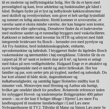
til en moderne og indflytningsklar bolig. Her får du et hjem med
personlighed og kant, hvor arkitektur og funktionalitet går hånd i
hånd. Boligen byder på et lyst og indbydende køkken/alrum/stue
med skråloft og ovenlysvinduer, som giver et helt særligt lysindfald
og rummet en luftig atmosfære. Hertil kommer et soveværelse, et
værelse samt et ekstra mindre værelse, der kan fungere som kontor,
legeværelse eller opbevaring. Derudover finder du et badeværelse
med moderne sanitet og et rummeligt bryggers med vaskefaciliteter.
Køkkenet er indrettet med inventar fra HTH og udstyret med fuldt
integrerede hvidevarer fra Bosch – herunder ovn med pyrolyse og
Air Fry-funktion, bred induktionskogeplade, emhætte,
opvaskemaskine og køleskab. I bryggerset finder du ligeledes Bosch
vaskemaskine og tørretumbler i høj energiklasse. Udenfor får du en
carport på 30 m² samt et isoleret skur på 8 m², og haven er anlagt
med fokus på nem vedligeholdelse. Halgaard Enge er et attraktivt og
nyere boligområde med et stærkt og aktivt fællesskab. Her bor
familier og par, som sætter pris på tryghed, nærhed og naboskab. Du
har kort afstand til både skole, daginstitutioner og
indkøbsmuligheder, og samtidig ligger Holstebro midtby kun få
minutter væk. Motorvejen mod Herning og Aarhus nås hurtigt,
hvilket gør området ideelt for pendlere. Relaterede referencer inden
for nybyggeri Hoved- og totalentreprise Boligprojekter 400 pølser
senere – nu er der kun 6 boliger tilbage i Hjerm! Læs mere Fra
landbrugsjord til moderne familieboliger i Lind Læs mere
Nybyggerhusene til TV2: Tillykke til Maise og Simon Læs mere Se