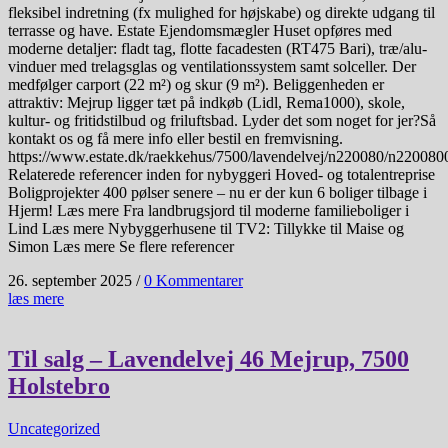
fleksibel indretning (fx mulighed for højskabe) og direkte udgang til
terrasse og have. Estate Ejendomsmægler Huset opføres med
moderne detaljer: fladt tag, flotte facadesten (RT475 Bari), træ/alu-
vinduer med trelagsglas og ventilationssystem samt solceller. Der
medfølger carport (22 m²) og skur (9 m²). Beliggenheden er
attraktiv: Mejrup ligger tæt på indkøb (Lidl, Rema1000), skole,
kultur- og fritidstilbud og friluftsbad. Lyder det som noget for jer?Så
kontakt os og få mere info eller bestil en fremvisning.
https://www.estate.dk/raekkehus/7500/lavendelvej/n220080/n22008
Relaterede referencer inden for nybyggeri Hoved- og totalentreprise
Boligprojekter 400 pølser senere – nu er der kun 6 boliger tilbage i
Hjerm! Læs mere Fra landbrugsjord til moderne familieboliger i
Lind Læs mere Nybyggerhusene til TV2: Tillykke til Maise og
Simon Læs mere Se flere referencer
26. september 2025
/
0 Kommentarer
læs mere
Til salg – Lavendelvej 46 Mejrup, 7500
Holstebro
Uncategorized