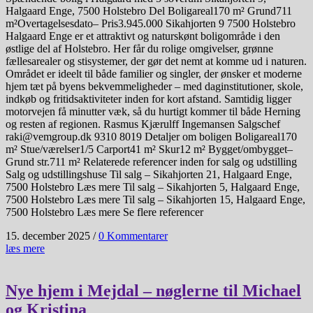
Halgaard Enge, 7500 Holstebro Del Boligareal170 m² Grund711
m²Overtagelsesdato– Pris3.945.000 Sikahjorten 9 7500 Holstebro
Halgaard Enge er et attraktivt og naturskønt boligområde i den
østlige del af Holstebro. Her får du rolige omgivelser, grønne
fællesarealer og stisystemer, der gør det nemt at komme ud i naturen.
Området er ideelt til både familier og singler, der ønsker et moderne
hjem tæt på byens bekvemmeligheder – med daginstitutioner, skole,
indkøb og fritidsaktiviteter inden for kort afstand. Samtidig ligger
motorvejen få minutter væk, så du hurtigt kommer til både Herning
og resten af regionen. Rasmus Kjærulff Ingemansen Salgschef
raki@vemgroup.dk 9310 8019 Detaljer om boligen Boligareal170
m² Stue/værelser1/5 Carport41 m² Skur12 m² Bygget/ombygget–
Grund str.711 m² Relaterede referencer inden for salg og udstilling
Salg og udstillingshuse Til salg – Sikahjorten 21, Halgaard Enge,
7500 Holstebro Læs mere Til salg – Sikahjorten 5, Halgaard Enge,
7500 Holstebro Læs mere Til salg – Sikahjorten 15, Halgaard Enge,
7500 Holstebro Læs mere Se flere referencer
15. december 2025
/
0 Kommentarer
læs mere
Nye hjem i Mejdal – nøglerne til Michael
og Kristina