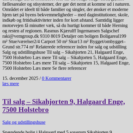
fællesarealer og stisystemer, der gør det nemt at komme ud i naturen.
Området er ideelt til både familier og singler, der ønsker et moderne
hjem tæt på byens bekvemmeligheder – med daginstitutioner, skole,
indkøb og fritidsaktiviteter inden for kort afstand. Samtidig ligger
motorvejen få minutter væk, så du hurtigt kommer til både Herning
og resten af regionen. Rasmus Kjærulff Ingemansen Salgschef
raki@vemgroup.dk 9310 8019 Detaljer om boligen Boligareal199
m² Stue/værelser2/4 Carport 50 m² Skur13 m² Bygget/ombygget–
Grund str.774 m² Relaterede referencer inden for salg og udstilling
Salg og udstillingshuse Til salg – Sikahjorten 21, Halgaard Enge,
7500 Holstebro Læs mere Til salg – Sikahjorten 5, Halgaard Enge,
7500 Holstebro Læs mere Til salg – Sikahjorten 15, Halgaard Enge,
7500 Holstebro Læs mere Se flere referencer
15. december 2025
/
0 Kommentarer
læs mere
Til salg – Sikahjorten 9, Halgaard Enge,
7500 Holstebro
Salg og udstillingshuse
Spændende bolig i Halgaard med 5 soverum Sikahjorten 9,