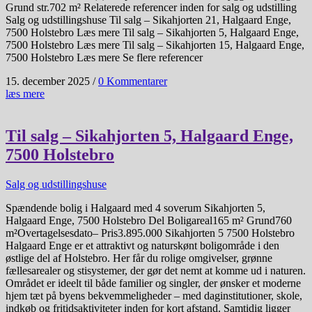
Grund str.702 m² Relaterede referencer inden for salg og udstilling
Salg og udstillingshuse Til salg – Sikahjorten 21, Halgaard Enge,
7500 Holstebro Læs mere Til salg – Sikahjorten 5, Halgaard Enge,
7500 Holstebro Læs mere Til salg – Sikahjorten 15, Halgaard Enge,
7500 Holstebro Læs mere Se flere referencer
15. december 2025
/
0 Kommentarer
læs mere
Til salg – Sikahjorten 5, Halgaard Enge,
7500 Holstebro
Salg og udstillingshuse
Spændende bolig i Halgaard med 4 soverum Sikahjorten 5,
Halgaard Enge, 7500 Holstebro Del Boligareal165 m² Grund760
m²Overtagelsesdato– Pris3.895.000 Sikahjorten 5 7500 Holstebro
Halgaard Enge er et attraktivt og naturskønt boligområde i den
østlige del af Holstebro. Her får du rolige omgivelser, grønne
fællesarealer og stisystemer, der gør det nemt at komme ud i naturen.
Området er ideelt til både familier og singler, der ønsker et moderne
hjem tæt på byens bekvemmeligheder – med daginstitutioner, skole,
indkøb og fritidsaktiviteter inden for kort afstand. Samtidig ligger