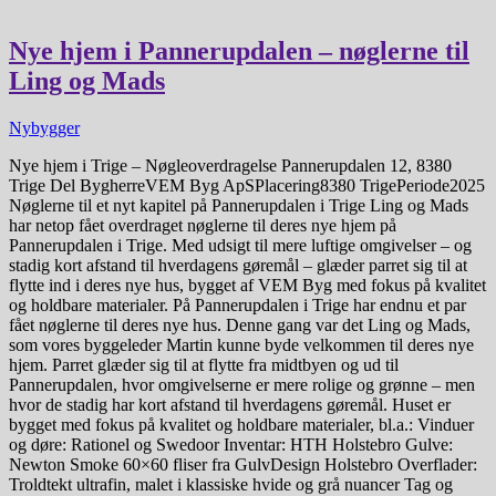
Nye hjem i Pannerupdalen – nøglerne til
Ling og Mads
Nybygger
Nye hjem i Trige – Nøgleoverdragelse Pannerupdalen 12, 8380
Trige Del BygherreVEM Byg ApSPlacering8380 TrigePeriode2025
Nøglerne til et nyt kapitel på Pannerupdalen i Trige Ling og Mads
har netop fået overdraget nøglerne til deres nye hjem på
Pannerupdalen i Trige. Med udsigt til mere luftige omgivelser – og
stadig kort afstand til hverdagens gøremål – glæder parret sig til at
flytte ind i deres nye hus, bygget af VEM Byg med fokus på kvalitet
og holdbare materialer. På Pannerupdalen i Trige har endnu et par
fået nøglerne til deres nye hus. Denne gang var det Ling og Mads,
som vores byggeleder Martin kunne byde velkommen til deres nye
hjem. Parret glæder sig til at flytte fra midtbyen og ud til
Pannerupdalen, hvor omgivelserne er mere rolige og grønne – men
hvor de stadig har kort afstand til hverdagens gøremål. Huset er
bygget med fokus på kvalitet og holdbare materialer, bl.a.: Vinduer
og døre: Rationel og Swedoor Inventar: HTH Holstebro Gulve:
Newton Smoke 60×60 fliser fra GulvDesign Holstebro Overflader:
Troldtekt ultrafin, malet i klassiske hvide og grå nuancer Tag og