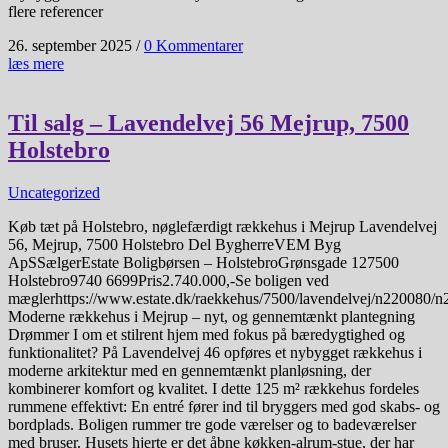
flere referencer
26. september 2025
/
0 Kommentarer
læs mere
Til salg – Lavendelvej 56 Mejrup, 7500
Holstebro
Uncategorized
Køb tæt på Holstebro, nøglefærdigt rækkehus i Mejrup Lavendelvej
56, Mejrup, 7500 Holstebro Del BygherreVEM Byg
ApSSælgerEstate Boligbørsen – HolstebroGrønsgade 127500
Holstebro9740 6699Pris2.740.000,-Se boligen ved
mæglerhttps://www.estate.dk/raekkehus/7500/lavendelvej/n220080
Moderne rækkehus i Mejrup – nyt, og gennemtænkt plantegning
Drømmer I om et stilrent hjem med fokus på bæredygtighed og
funktionalitet? På Lavendelvej 46 opføres et nybygget rækkehus i
moderne arkitektur med en gennemtænkt planløsning, der
kombinerer komfort og kvalitet. I dette 125 m² rækkehus fordeles
rummene effektivt: En entré fører ind til bryggers med god skabs- og
bordplads. Boligen rummer tre gode værelser og to badeværelser
med bruser. Husets hjerte er det åbne køkken-alrum-stue, der har