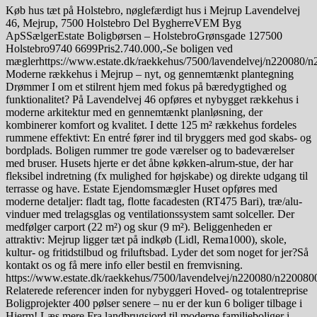
Køb hus tæt på Holstebro, nøglefærdigt hus i Mejrup Lavendelvej
46, Mejrup, 7500 Holstebro Del BygherreVEM Byg
ApSSælgerEstate Boligbørsen – HolstebroGrønsgade 127500
Holstebro9740 6699Pris2.740.000,-Se boligen ved
mæglerhttps://www.estate.dk/raekkehus/7500/lavendelvej/n220080
Moderne rækkehus i Mejrup – nyt, og gennemtænkt plantegning
Drømmer I om et stilrent hjem med fokus på bæredygtighed og
funktionalitet? På Lavendelvej 46 opføres et nybygget rækkehus i
moderne arkitektur med en gennemtænkt planløsning, der
kombinerer komfort og kvalitet. I dette 125 m² rækkehus fordeles
rummene effektivt: En entré fører ind til bryggers med god skabs- og
bordplads. Boligen rummer tre gode værelser og to badeværelser
med bruser. Husets hjerte er det åbne køkken-alrum-stue, der har
fleksibel indretning (fx mulighed for højskabe) og direkte udgang til
terrasse og have. Estate Ejendomsmægler Huset opføres med
moderne detaljer: fladt tag, flotte facadesten (RT475 Bari), træ/alu-
vinduer med trelagsglas og ventilationssystem samt solceller. Der
medfølger carport (22 m²) og skur (9 m²). Beliggenheden er
attraktiv: Mejrup ligger tæt på indkøb (Lidl, Rema1000), skole,
kultur- og fritidstilbud og friluftsbad. Lyder det som noget for jer?Så
kontakt os og få mere info eller bestil en fremvisning.
https://www.estate.dk/raekkehus/7500/lavendelvej/n220080/n22008
Relaterede referencer inden for nybyggeri Hoved- og totalentreprise
Boligprojekter 400 pølser senere – nu er der kun 6 boliger tilbage i
Hjerm! Læs mere Fra landbrugsjord til moderne familieboliger i