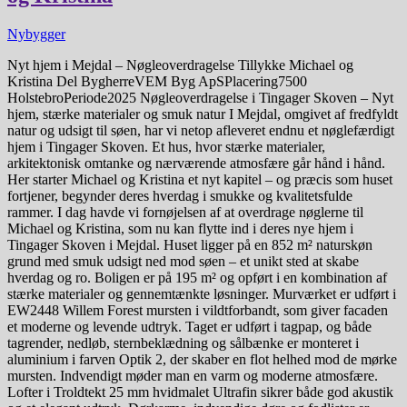
Nybygger
Nyt hjem i Mejdal – Nøgleoverdragelse Tillykke Michael og
Kristina Del BygherreVEM Byg ApSPlacering7500
HolstebroPeriode2025 Nøgleoverdragelse i Tingager Skoven – Nyt
hjem, stærke materialer og smuk natur I Mejdal, omgivet af fredfyldt
natur og udsigt til søen, har vi netop afleveret endnu et nøglefærdigt
hjem i Tingager Skoven. Et hus, hvor stærke materialer,
arkitektonisk omtanke og nærværende atmosfære går hånd i hånd.
Her starter Michael og Kristina et nyt kapitel – og præcis som huset
fortjener, begynder deres hverdag i smukke og kvalitetsfulde
rammer. I dag havde vi fornøjelsen af at overdrage nøglerne til
Michael og Kristina, som nu kan flytte ind i deres nye hjem i
Tingager Skoven i Mejdal. Huset ligger på en 852 m² naturskøn
grund med smuk udsigt ned mod søen – et unikt sted at skabe
hverdag og ro. Boligen er på 195 m² og opført i en kombination af
stærke materialer og gennemtænkte løsninger. Murværket er udført i
EW2448 Willem Forest mursten i vildtforbandt, som giver facaden
et moderne og levende udtryk. Taget er udført i tagpap, og både
tagrender, nedløb, sternbeklædning og sålbænke er monteret i
aluminium i farven Optik 2, der skaber en flot helhed mod de mørke
mursten. Indvendigt møder man en varm og moderne atmosfære.
Lofter i Troldtekt 25 mm hvidmalet Ultrafin sikrer både god akustik