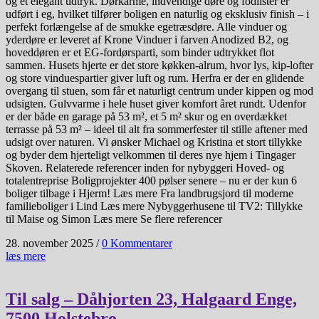
og et elegant udtryk. Dørkarme, indvendige døre og fodlister er
udført i eg, hvilket tilfører boligen en naturlig og eksklusiv finish – i
perfekt forlængelse af de smukke egetræsdøre. Alle vinduer og
yderdøre er leveret af Krone Vinduer i farven Anodized B2, og
hoveddøren er et EG-fordørsparti, som binder udtrykket flot
sammen. Husets hjerte er det store køkken-alrum, hvor lys, kip-lofter
og store vinduespartier giver luft og rum. Herfra er der en glidende
overgang til stuen, som får et naturligt centrum under kippen og mod
udsigten. Gulvvarme i hele huset giver komfort året rundt. Udenfor
er der både en garage på 53 m², et 5 m² skur og en overdækket
terrasse på 53 m² – ideel til alt fra sommerfester til stille aftener med
udsigt over naturen. Vi ønsker Michael og Kristina et stort tillykke
og byder dem hjerteligt velkommen til deres nye hjem i Tingager
Skoven. Relaterede referencer inden for nybyggeri Hoved- og
totalentreprise Boligprojekter 400 pølser senere – nu er der kun 6
boliger tilbage i Hjerm! Læs mere Fra landbrugsjord til moderne
familieboliger i Lind Læs mere Nybyggerhusene til TV2: Tillykke
til Maise og Simon Læs mere Se flere referencer
28. november 2025
/
0 Kommentarer
læs mere
Til salg – Dåhjorten 23, Halgaard Enge,
7500 Holstebro