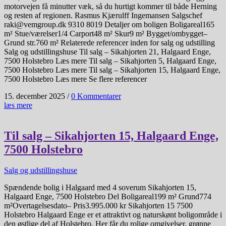
motorvejen få minutter væk, så du hurtigt kommer til både Herning
og resten af regionen. Rasmus Kjærulff Ingemansen Salgschef
raki@vemgroup.dk 9310 8019 Detaljer om boligen Boligareal165
m² Stue/værelser1/4 Carport48 m² Skur9 m² Bygget/ombygget–
Grund str.760 m² Relaterede referencer inden for salg og udstilling
Salg og udstillingshuse Til salg – Sikahjorten 21, Halgaard Enge,
7500 Holstebro Læs mere Til salg – Sikahjorten 5, Halgaard Enge,
7500 Holstebro Læs mere Til salg – Sikahjorten 15, Halgaard Enge,
7500 Holstebro Læs mere Se flere referencer
15. december 2025
/
0 Kommentarer
læs mere
Til salg – Sikahjorten 15, Halgaard Enge,
7500 Holstebro
Salg og udstillingshuse
Spændende bolig i Halgaard med 4 soverum Sikahjorten 15,
Halgaard Enge, 7500 Holstebro Del Boligareal199 m² Grund774
m²Overtagelsesdato– Pris3.995.000 kr Sikahjorten 15 7500
Holstebro Halgaard Enge er et attraktivt og naturskønt boligområde i
den østlige del af Holstebro. Her får du rolige omgivelser, grønne