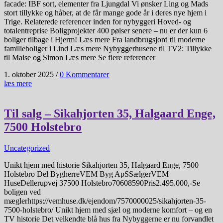
facade: IBF sort, elementer fra Ljungdal Vi ønsker Ling og Mads
stort tillykke og håber, at de får mange gode år i deres nye hjem i
Trige. Relaterede referencer inden for nybyggeri Hoved- og
totalentreprise Boligprojekter 400 pølser senere – nu er der kun 6
boliger tilbage i Hjerm! Læs mere Fra landbrugsjord til moderne
familieboliger i Lind Læs mere Nybyggerhusene til TV2: Tillykke
til Maise og Simon Læs mere Se flere referencer
1. oktober 2025
/
0 Kommentarer
læs mere
Til salg – Sikahjorten 35, Halgaard Enge,
7500 Holstebro
Uncategorized
Unikt hjem med historie Sikahjorten 35, Halgaard Enge, 7500
Holstebro Del BygherreVEM Byg ApSSælgerVEM
HuseDellerupvej 37500 Holstebro70608590Pris2.495.000,-Se
boligen ved
mæglerhttps://vemhuse.dk/ejendom/7570000025/sikahjorten-35-
7500-holstebro/ Unikt hjem med sjæl og moderne komfort – og en
TV historie Det velkendte blå hus fra Nybyggerne er nu forvandlet