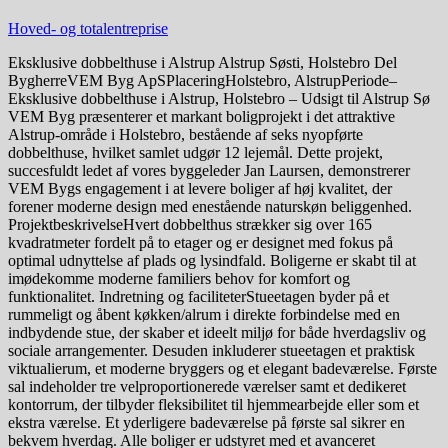
Hoved- og totalentreprise
Eksklusive dobbelthuse i Alstrup Alstrup Søsti, Holstebro Del
BygherreVEM Byg ApSPlaceringHolstebro, AlstrupPeriode–
Eksklusive dobbelthuse i Alstrup, Holstebro – Udsigt til Alstrup Sø
VEM Byg præsenterer et markant boligprojekt i det attraktive
Alstrup-område i Holstebro, bestående af seks nyopførte
dobbelthuse, hvilket samlet udgør 12 lejemål. Dette projekt,
succesfuldt ledet af vores byggeleder Jan Laursen, demonstrerer
VEM Bygs engagement i at levere boliger af høj kvalitet, der
forener moderne design med enestående naturskøn beliggenhed.
ProjektbeskrivelseHvert dobbelthus strækker sig over 165
kvadratmeter fordelt på to etager og er designet med fokus på
optimal udnyttelse af plads og lysindfald. Boligerne er skabt til at
imødekomme moderne familiers behov for komfort og
funktionalitet. Indretning og faciliteterStueetagen byder på et
rummeligt og åbent køkken/alrum i direkte forbindelse med en
indbydende stue, der skaber et ideelt miljø for både hverdagsliv og
sociale arrangementer. Desuden inkluderer stueetagen et praktisk
viktualierum, et moderne bryggers og et elegant badeværelse. Første
sal indeholder tre velproportionerede værelser samt et dedikeret
kontorrum, der tilbyder fleksibilitet til hjemmearbejde eller som et
ekstra værelse. Et yderligere badeværelse på første sal sikrer en
bekvem hverdag. Alle boliger er udstyret med et avanceret