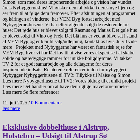
Simon, som med deres imponerende arbejde og vision har vundet
årets Nybyggerne-hus! Vi ønsker dem al lykke i deres nye hjem og
ser frem til at følge dem fremover. Efter afslutningen af programmet
og kåringen af vinderne, har VEM Byg fortsat arbejdet med
Nybyggerne-husene. Vi har efterfølgende solgt de resterende tre
huse: Det røde hus er blevet solgt til Rasmus og Matias Det gule hus
er blevet solgt til Vino og Freja Det blå hus er ved at blive sat i stand
af VEM Byg og er klar til salg/udlejning, kontakt os hvis du vil vide
mere Projektet med Nybyggerne har været en fantastisk rejse for
VEM Byg, hvor vi har fået lov til at vise vores ekspertise i at skabe
solide og bæredygtige rammer for unikke boligdrømme. Vi takker
TV 2 for et godt samarbejde og alle deltagerne for deres
inspirerende indsats. Relaterede referencer inden for nybyggeri
Nybygger Nybyggerhusene til TV2: Tillykke til Maise og Simon
Læs mere Nybyggerhusene til TV2: Vores bidrag til et unikt projekt
Læs mere Det handler om at have den rigtige mavefornemmelse​
Læs mere Se flere referencer
11. juli 2025
/
0 Kommentarer
læs mere
Eksklusive dobbelthuse i Alstrup,
Holstebro – Udsigt til Alstrup Sø