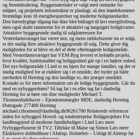
og fremtidssikring. Byggematerialer er valgt med omtanke for
miljøet, og projektets infrastruktur er planlagt, så den imødekommer
fremtidige krav til energibesparelser og moderne boligstandarder.
Den bæredygtige tilgang har ikke blot bidraget til lavt energiforbrug,
men også skabt rammerne for et attraktivt og langsigtet boligkvarter.
Attraktive byggegrunde stadig til salgInteressen for
Vesterdamsvænget har været stor, og mens rækkehusene nu er solgt,
er der stadig flere attraktive byggegrunde til salg. Dette giver dig
muligheden for at blive en del af dette eftertragtede boligområde.
Med Vesterdamsvænget har VEM Byg leveret et helstøbt projekt,
hvor kvalitet, funktionalitet og beliggenhed går op i en højere enhed.
Det nye boligområde i Lind er nu hjem for mange familier, og der er
stadig mulighed for at etablere sig i et område, der byder på både
nærheden til Herning og den landlige ro, der præger området.
Kontakt os for mere information om de ledige byggegrunde. Går du
med en nybyggerdrøm? Så tag fat i os eller tag fat i danbolig
Herning for at høre om dine muligheder Michael T.
ThomsenIndehaver – Ejendomsmægler MDE, danbolig Herning
Østergade 277400 Herning
michael.t.thomsen@danbolig.dk96261700 Relaterede referencer
inden for nybyggeri Hoved- og totalentreprise Boligprojekter Fra
landbrugsjord til moderne familieboliger i Lind Læs mere
Nybyggerhusene til TV2: Tillykke til Maise og Simon Læs mere
Eksklusive dobbelthuse i Alstrup, Holstebro – Udsigt til Alstrup Sø
Læs mere Se flere referencer