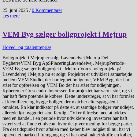
25. juni 2025
/
0 Kommentarer
læs mere
VEM Byg sælger boligprojekt i Mejrup
Hoved- og totalentreprise
Boligprojekt i Mejrup er solgt Lavendelvej Mejrup Del
BygherreVEM Byg ApSPlaceringLavendelvej, MejrupPeriode–
VEM Byg sælger boligprojekt i Mejrup Vores boligprojekt på
Lavendelvej i Mejrup nu er solgt. Projektet er udviklet i samarbejde
mellem VEM Studio, der har tegnet boligerne, VEM Byg, der har
stået for opførelsen og VEM Bo der har stået for udlejningen.
Køberen er Crescendo. Interessen for projektet har været stor, og vi
har haft flere potentielle købere. Dette understreger, at vi har formået
at identificere og bygge boliger, der matcher efterspørgslen i
området. En klar indikator på dette er, at samtlige boliger var udlejet,
allerede før byggeriet stod færdigt. ”Vi er tilfredse med at lykkes
med en handel, i en periode hvor udviklere og investorer har haft
svært ved at finde et niveau, hvor det giver mening for begge parter.
Fra det tidspunkt hvor aftalen med køber blev indgået til nu, har vi
oplevet et marked i fremgang og vi har også måttet skuffe en køber,