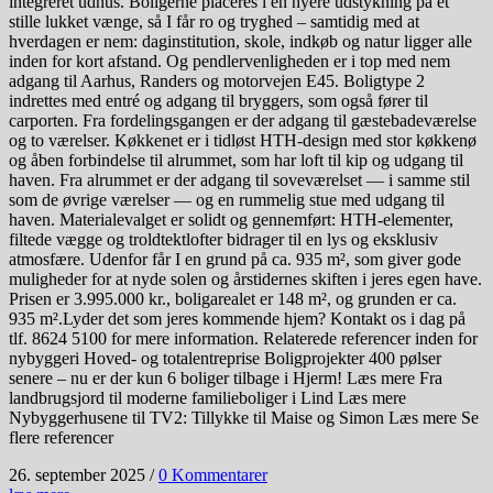
integreret udhus. Boligerne placeres i en nyere udstykning på et
stille lukket vænge, så I får ro og tryghed – samtidig med at
hverdagen er nem: daginstitution, skole, indkøb og natur ligger alle
inden for kort afstand. Og pendlervenligheden er i top med nem
adgang til Aarhus, Randers og motorvejen E45. Boligtype 2
indrettes med entré og adgang til bryggers, som også fører til
carporten. Fra fordelingsgangen er der adgang til gæstebadeværelse
og to værelser. Køkkenet er i tidløst HTH-design med stor køkkenø
og åben forbindelse til alrummet, som har loft til kip og udgang til
haven. Fra alrummet er der adgang til soveværelset — i samme stil
som de øvrige værelser — og en rummelig stue med udgang til
haven. Materialevalget er solidt og gennemført: HTH-elementer,
filtede vægge og troldtektlofter bidrager til en lys og eksklusiv
atmosfære. Udenfor får I en grund på ca. 935 m², som giver gode
muligheder for at nyde solen og årstidernes skiften i jeres egen have.
Prisen er 3.995.000 kr., boligarealet er 148 m², og grunden er ca.
935 m².Lyder det som jeres kommende hjem? Kontakt os i dag på
tlf. 8624 5100 for mere information. Relaterede referencer inden for
nybyggeri Hoved- og totalentreprise Boligprojekter 400 pølser
senere – nu er der kun 6 boliger tilbage i Hjerm! Læs mere Fra
landbrugsjord til moderne familieboliger i Lind Læs mere
Nybyggerhusene til TV2: Tillykke til Maise og Simon Læs mere Se
flere referencer
26. september 2025
/
0 Kommentarer