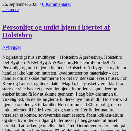
26. september 2025
/
0 Kommentarer
læs mere
Personligt og unikt hjem i hjertet af
Holstebro​
Nybygger
Nøglefærdigt hus i midtbyen – Holstebro Agerbækvej, Holstebro
Del BygherreVEM Byg ApSPlaceringHolstebroPeriode2025
Personligt og unikt hjem i hjertet af Holstebro At bygge et nyt hjem
handler ikke kun om mursten, kvadratmeter og materialer – det
handler om at skabe rammerne for det liv, der skal leves i huset. For
René og Louise, og deres datter Magda, har ønsket været klart fra
start: de ville have et personligt hjem, hvor deres egne idéer og
ønsker kunne få lov at skinne igennem. I dag blev drømmen til
virkelighed, da de fik nøglerne til deres nye hus midt i Holstebro. Et
hjem skræddersyet til familienHuset rummer 180 m² bolig, der er
nøje indrettet til både hverdag og samvær. Her finder man tre
værelser, et kontor, soveværelse samt et stort, åbent køkken-alrum
og stue, hvor der er udgang til terrasser på begge sider af huset –
perfekt til at forlænge udelivet hele året. Derudover er der tænkt på
både praktik og komfort: en 63 m² dobbeltgarage med separat toilet