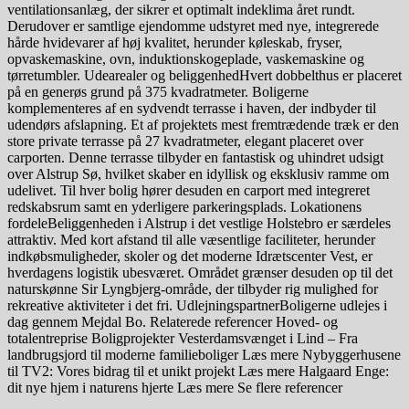
ventilationsanlæg, der sikrer et optimalt indeklima året rundt.
Derudover er samtlige ejendomme udstyret med nye, integrerede
hårde hvidevarer af høj kvalitet, herunder køleskab, fryser,
opvaskemaskine, ovn, induktionskogeplade, vaskemaskine og
tørretumbler. Udearealer og beliggenhedHvert dobbelthus er placeret
på en generøs grund på 375 kvadratmeter. Boligerne
komplementeres af en sydvendt terrasse i haven, der indbyder til
udendørs afslapning. Et af projektets mest fremtrædende træk er den
store private terrasse på 27 kvadratmeter, elegant placeret over
carporten. Denne terrasse tilbyder en fantastisk og uhindret udsigt
over Alstrup Sø, hvilket skaber en idyllisk og eksklusiv ramme om
udelivet. Til hver bolig hører desuden en carport med integreret
redskabsrum samt en yderligere parkeringsplads. Lokationens
fordeleBeliggenheden i Alstrup i det vestlige Holstebro er særdeles
attraktiv. Med kort afstand til alle væsentlige faciliteter, herunder
indkøbsmuligheder, skoler og det moderne Idrætscenter Vest, er
hverdagens logistik ubesværet. Området grænser desuden op til det
naturskønne Sir Lyngbjerg-område, der tilbyder rig mulighed for
rekreative aktiviteter i det fri. UdlejningspartnerBoligerne udlejes i
dag gennem Mejdal Bo. Relaterede referencer Hoved- og
totalentreprise Boligprojekter Vesterdamsvænget i Lind – Fra
landbrugsjord til moderne familieboliger Læs mere Nybyggerhusene
til TV2: Vores bidrag til et unikt projekt Læs mere Halgaard Enge:
dit nye hjem i naturens hjerte Læs mere Se flere referencer