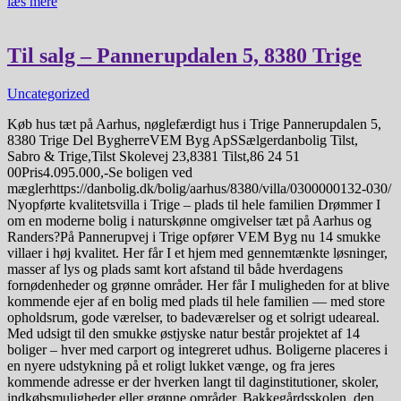
læs mere
Til salg – Pannerupdalen 5, 8380 Trige
Uncategorized
Køb hus tæt på Aarhus, nøglefærdigt hus i Trige Pannerupdalen 5,
8380 Trige Del BygherreVEM Byg ApSSælgerdanbolig Tilst,
Sabro & Trige,Tilst Skolevej 23,8381 Tilst,86 24 51
00Pris4.095.000,-Se boligen ved
mæglerhttps://danbolig.dk/bolig/aarhus/8380/villa/0300000132-030/
Nyopførte kvalitetsvilla i Trige – plads til hele familien Drømmer I
om en moderne bolig i naturskønne omgivelser tæt på Aarhus og
Randers?På Pannerupvej i Trige opfører VEM Byg nu 14 smukke
villaer i høj kvalitet. Her får I et hjem med gennemtænkte løsninger,
masser af lys og plads samt kort afstand til både hverdagens
fornødenheder og grønne områder. Her får I muligheden for at blive
kommende ejer af en bolig med plads til hele familien — med store
opholdsrum, gode værelser, to badeværelser og et solrigt udeareal.
Med udsigt til den smukke østjyske natur består projektet af 14
boliger – hver med carport og integreret udhus. Boligerne placeres i
en nyere udstykning på et roligt lukket vænge, og fra jeres
kommende adresse er der hverken langt til daginstitutioner, skoler,
indkøbsmuligheder eller grønne områder. Bakkegårdsskolen, den