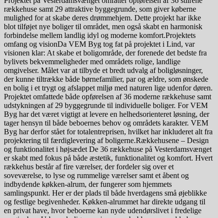
Projektet på Vesterdamsvænget omfatter opførelsen af 36 stilrene
rækkehuse samt 29 attraktive byggegrunde, som giver køberne
mulighed for at skabe deres drømmehjem. Dette projekt har ikke
blot tilføjet nye boliger til området, men også skabt en harmonisk
forbindelse mellem landlig idyl og moderne komfort.Projektets
omfang og visionDa VEM Byg tog fat på projektet i Lind, var
visionen klar: At skabe et boligområde, der forenede det bedste fra
bylivets bekvemmeligheder med områdets rolige, landlige
omgivelser. Målet var at tilbyde et bredt udvalg af boligløsninger,
der kunne tiltrække både børnefamilier, par og ældre, som ønskede
en bolig i et trygt og afslappet miljø med naturen lige udenfor døren.
Projektet omfattede både opførelsen af 36 moderne rækkehuse samt
udstykningen af 29 byggegrunde til individuelle boliger. For VEM
Byg har det været vigtigt at levere en helhedsorienteret løsning, der
tager hensyn til både beboernes behov og områdets karakter. VEM
Byg har derfor stået for totalentreprisen, hvilket har inkluderet alt fra
projektering til færdiglevering af boligerne.Rækkehusene – Design
og funktionalitet i højsædet De 36 rækkehuse på Vesterdamsvænget
er skabt med fokus på både æstetik, funktionalitet og komfort. Hvert
rækkehus består af fire værelser, der fordeler sig over et
soveværelse, to lyse og rummelige værelser samt et åbent og
indbydende køkken-alrum, der fungerer som hjemmets
samlingspunkt. Her er der plads til både hverdagens små øjeblikke
og festlige begivenheder. Køkken-alrummet har direkte udgang til
en privat have, hvor beboerne kan nyde udendørslivet i fredelige