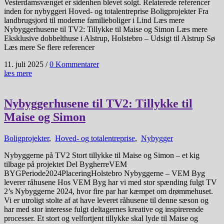
Vesterdamsvænget er sidenhen blevet solgt. Relaterede referencer
inden for nybyggeri Hoved- og totalentreprise Boligprojekter Fra
landbrugsjord til moderne familieboliger i Lind Læs mere
Nybyggerhusene til TV2: Tillykke til Maise og Simon Læs mere
Eksklusive dobbelthuse i Alstrup, Holstebro – Udsigt til Alstrup Sø
Læs mere Se flere referencer
11. juli 2025
/
0 Kommentarer
læs mere
Nybyggerhusene til TV2: Tillykke til
Maise og Simon
Boligprojekter
,
Hoved- og totalentreprise
,
Nybygger
Nybyggerne på TV2 Stort tillykke til Maise og Simon – et kig
tilbage på projektet Del BygherreVEM
BYGPeriode2024PlaceringHolstebro Nybyggerne – VEM Byg
leverer råhusene Hos VEM Byg har vi med stor spænding fulgt TV
2’s Nybyggerne 2024, hvor fire par har kæmpet om drømmehuset.
Vi er utroligt stolte af at have leveret råhusene til denne sæson og
har med stor interesse fulgt deltagernes kreative og inspirerende
processer. Et stort og velfortjent tillykke skal lyde til Maise og