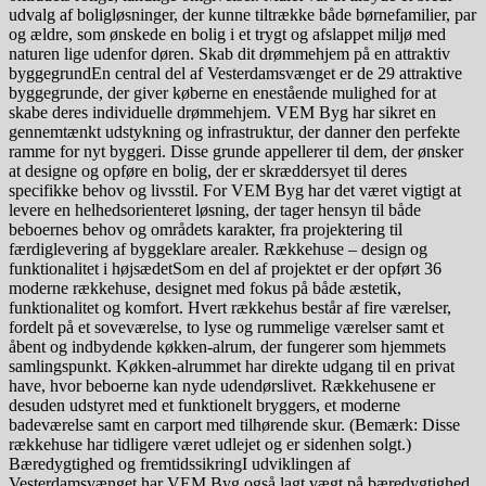
udvalg af boligløsninger, der kunne tiltrække både børnefamilier, par
og ældre, som ønskede en bolig i et trygt og afslappet miljø med
naturen lige udenfor døren. Skab dit drømmehjem på en attraktiv
byggegrundEn central del af Vesterdamsvænget er de 29 attraktive
byggegrunde, der giver køberne en enestående mulighed for at
skabe deres individuelle drømmehjem. VEM Byg har sikret en
gennemtænkt udstykning og infrastruktur, der danner den perfekte
ramme for nyt byggeri. Disse grunde appellerer til dem, der ønsker
at designe og opføre en bolig, der er skræddersyet til deres
specifikke behov og livsstil. For VEM Byg har det været vigtigt at
levere en helhedsorienteret løsning, der tager hensyn til både
beboernes behov og områdets karakter, fra projektering til
færdiglevering af byggeklare arealer. Rækkehuse – design og
funktionalitet i højsædetSom en del af projektet er der opført 36
moderne rækkehuse, designet med fokus på både æstetik,
funktionalitet og komfort. Hvert rækkehus består af fire værelser,
fordelt på et soveværelse, to lyse og rummelige værelser samt et
åbent og indbydende køkken-alrum, der fungerer som hjemmets
samlingspunkt. Køkken-alrummet har direkte udgang til en privat
have, hvor beboerne kan nyde udendørslivet. Rækkehusene er
desuden udstyret med et funktionelt bryggers, et moderne
badeværelse samt en carport med tilhørende skur. (Bemærk: Disse
rækkehuse har tidligere været udlejet og er sidenhen solgt.)
Bæredygtighed og fremtidssikringI udviklingen af
Vesterdamsvænget har VEM Byg også lagt vægt på bæredygtighed