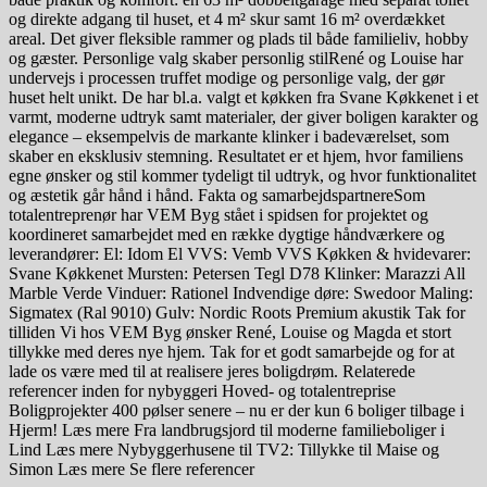
og direkte adgang til huset, et 4 m² skur samt 16 m² overdækket
areal. Det giver fleksible rammer og plads til både familieliv, hobby
og gæster. Personlige valg skaber personlig stilRené og Louise har
undervejs i processen truffet modige og personlige valg, der gør
huset helt unikt. De har bl.a. valgt et køkken fra Svane Køkkenet i et
varmt, moderne udtryk samt materialer, der giver boligen karakter og
elegance – eksempelvis de markante klinker i badeværelset, som
skaber en eksklusiv stemning. Resultatet er et hjem, hvor familiens
egne ønsker og stil kommer tydeligt til udtryk, og hvor funktionalitet
og æstetik går hånd i hånd. Fakta og samarbejdspartnereSom
totalentreprenør har VEM Byg stået i spidsen for projektet og
koordineret samarbejdet med en række dygtige håndværkere og
leverandører: El: Idom El VVS: Vemb VVS Køkken & hvidevarer:
Svane Køkkenet Mursten: Petersen Tegl D78 Klinker: Marazzi All
Marble Verde Vinduer: Rationel Indvendige døre: Swedoor Maling:
Sigmatex (Ral 9010) Gulv: Nordic Roots Premium akustik Tak for
tilliden Vi hos VEM Byg ønsker René, Louise og Magda et stort
tillykke med deres nye hjem. Tak for et godt samarbejde og for at
lade os være med til at realisere jeres boligdrøm. Relaterede
referencer inden for nybyggeri Hoved- og totalentreprise
Boligprojekter 400 pølser senere – nu er der kun 6 boliger tilbage i
Hjerm! Læs mere Fra landbrugsjord til moderne familieboliger i
Lind Læs mere Nybyggerhusene til TV2: Tillykke til Maise og
Simon Læs mere Se flere referencer