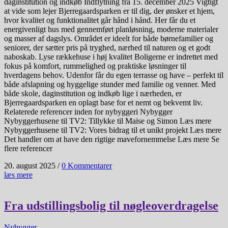
daginstitution og indkøb Indflytning fra 15. december 2025 Vigtigt
at vide som lejer Bjerregaardsparken er til dig, der ønsker et hjem,
hvor kvalitet og funktionalitet går hånd i hånd. Her får du et
energivenligt hus med gennemført planløsning, moderne materialer
og masser af dagslys. Området er ideelt for både børnefamilier og
seniorer, der sætter pris på tryghed, nærhed til naturen og et godt
naboskab. Lyse rækkehuse i høj kvalitet Boligerne er indrettet med
fokus på komfort, rummelighed og praktiske løsninger til
hverdagens behov. Udenfor får du egen terrasse og have – perfekt til
både afslapning og hyggelige stunder med familie og venner. Med
både skole, daginstitution og indkøb lige i nærheden, er
Bjerregaardsparken en oplagt base for et nemt og bekvemt liv.
Relaterede referencer inden for nybyggeri Nybygger
Nybyggerhusene til TV2: Tillykke til Maise og Simon Læs mere
Nybyggerhusene til TV2: Vores bidrag til et unikt projekt Læs mere
Det handler om at have den rigtige mavefornemmelse​ Læs mere Se
flere referencer
20. august 2025
/
0 Kommentarer
læs mere
Fra udstillingsbolig til nøgleoverdragelse
Nybygger