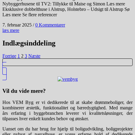
Nybyggerhusene til TV2: Tillykke til Maise og Simon Læs mere
Eksklusive dobbelthuse i Alstrup, Holstebro – Udsigt til Alstrup Sø
Læs mere Se flere referencer
7. februar 2025
/
0 Kommentarer
læs mere
Indlægsinddeling
Forrige
1
2
3
Næste
Vil du vide mere?
Hos VEM Byg er vi dedikerede til at skabe drømmeboliger, der
kombinerer æstetik, funktionalitet og bæredygtighed. Med mange
års erfaring i byggebranchen leverer vi kvalitetsløsninger, der
tilpasses hver enkelt kundes behov og ønsker.
Uanset om du har brug for hjælp til boligudvikling, boligprojekter
eller nybyg af parcelhuse, er vores erfarne hold af dedikerede