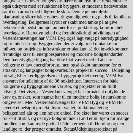
omgivelser. Udover boligens primære opholdsrum er rækkehusene
også udstyret med et funktionelt bryggers, et moderne badeværelse
samt en carport med tilhørende skur. Denne gennemførte
planløsning sikrer både opbevaringsmuligheder og plads til familiens
hverdagsting. Boligernes layout er skabt med tanke på at give
beboerne de bedst mulige rammer for et praktisk og komfortabelt
hverdagsliv. Bæredygtighed og fremtidssikringI udviklingen af
Vesterdamsvænget har VEM Byg også lagt vægt på bæredygtighed
og fremtidssikring. Byggematerialer er valgt med omtanke for
miljøet, og projektets infrastruktur er planlagt, så det imødekommer
fremtidige krav til energibesparelser og moderne boligstandarder.
Den bæredygtige tilgang har ikke blot været med til at sikre
boligerne et lavt energiforbrug, men også skabt rammerne for et
attraktivt og langsigtet boligkvarter.Fra projekt til succes – Udlejning
og salg Efter færdiggørelsen af byggeprojektet overtog VEM Bo
ansvaret for udlejning af de 36 rækkehuse. Interessen for både
boligerne og byggegrundene var stor, og projektet er nu fuldt
udsolgt. Det viser, at Vesterdamsvænget har formået at opfylde de
krav og ønsker, som mange har til en moderne bolig i naturskønne
omgivelser. Med Vesterdamsvænget har VEM Byg og VEM Bo
leveret et helstøbt projekt, hvor kvalitet, funktionalitet og
beliggenhed går op i en højere enhed. Projektet har været en succes
fra start til slut, og det nye boligområde i Lind er nu hjem for mange
familier, som kan nyde godt af både nærheden til Herning og den
landlige ro, der præger området. StatusUdlejningsprojektet på