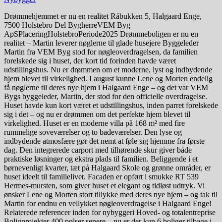
Drømmehjemmet er nu en realitet Råbukken 5, Halgaard Enge,
7500 Holstebro Del BygherreVEM Byg
ApSPlaceringHolstebroPeriode2025 Drømmeboligen er nu en
realitet – Martin leverer nøglerne til glade husejere Byggeleder
Martin fra VEM Byg stod for nøgleoverdragelsen, da familien
forelskede sig i huset, der kort tid forinden havde været
udstillingshus. Nu er drømmen om et moderne, lyst og indbydende
hjem blevet til virkelighed. I august kunne Lene og Morten endelig
få nøglerne til deres nye hjem i Halgaard Enge – og det var VEM
Bygs byggeleder, Martin, der stod for den officielle overdragelse.
Huset havde kun kort været et udstillingshus, inden parret forelskede
sig i det – og nu er drømmen om det perfekte hjem blevet til
virkelighed. Huset er en moderne villa på 168 m² med fire
rummelige soveværelser og to badeværelser. Den lyse og
indbydende atmosfære gør det nemt at føle sig hjemme fra første
dag. Den integrerede carport med tilhørende skur giver både
praktiske løsninger og ekstra plads til familien. Beliggende i et
børnevenligt kvarter, tæt på Halgaard Skole og grønne områder, er
huset ideelt til familielivet. Facaden er opført i smukke RT 539
Hermes-mursten, som giver huset et elegant og tidløst udtryk. Vi
ønsker Lene og Morten stort tillykke med deres nye hjem – og tak til
Martin for endnu en vellykket nøgleoverdragelse i Halgaard Enge!
Relaterede referencer inden for nybyggeri Hoved- og totalentreprise
Boligprojekter 400 pølser senere – nu er der kun 6 boliger tilbage i