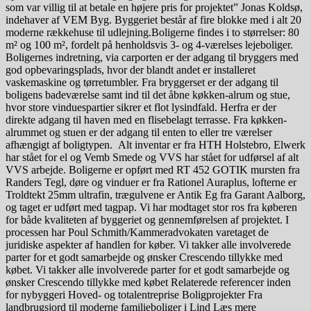
som var villig til at betale en højere pris for projektet” Jonas Koldsø,
indehaver af VEM Byg. Byggeriet består af fire blokke med i alt 20
moderne rækkehuse til udlejning.Boligerne findes i to størrelser: 80
m² og 100 m², fordelt på henholdsvis 3- og 4-værelses lejeboliger.
Boligernes indretning, via carporten er der adgang til bryggers med
god opbevaringsplads, hvor der blandt andet er installeret
vaskemaskine og tørretumbler. Fra bryggerset er der adgang til
boligens badeværelse samt ind til det åbne køkken-alrum og stue,
hvor store vinduespartier sikrer et flot lysindfald. Herfra er der
direkte adgang til haven med en flisebelagt terrasse. Fra køkken-
alrummet og stuen er der adgang til enten to eller tre værelser
afhængigt af boligtypen. Alt inventar er fra HTH Holstebro, Elwerk
har stået for el og Vemb Smede og VVS har stået for udførsel af alt
VVS arbejde. Boligerne er opført med RT 452 GOTIK mursten fra
Randers Tegl, døre og vinduer er fra Rationel Auraplus, lofterne er
Troldtekt 25mm ultrafin, trægulvene er Antik Eg fra Garant Aalborg,
og taget er udført med tagpap. Vi har modtaget stor ros fra køberen
for både kvaliteten af byggeriet og gennemførelsen af projektet. I
processen har Poul Schmith/Kammeradvokaten varetaget de
juridiske aspekter af handlen for køber. Vi takker alle involverede
parter for et godt samarbejde og ønsker Crescendo tillykke med
købet. Vi takker alle involverede parter for et godt samarbejde og
ønsker Crescendo tillykke med købet Relaterede referencer inden
for nybyggeri Hoved- og totalentreprise Boligprojekter Fra
landbrugsjord til moderne familieboliger i Lind Læs mere