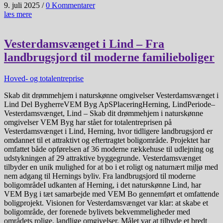
9. juli 2025
/
0 Kommentarer
læs mere
Vesterdamsvænget i Lind – Fra
landbrugsjord til moderne familieboliger
Hoved- og totalentreprise
Skab dit drømmehjem i naturskønne omgivelser Vesterdamsvænget i
Lind Del BygherreVEM Byg ApSPlaceringHerning, LindPeriode–
Vesterdamsvænget, Lind – Skab dit drømmehjem i naturskønne
omgivelser VEM Byg har stået for totalentreprisen på
Vesterdamsvænget i Lind, Herning, hvor tidligere landbrugsjord er
omdannet til et attraktivt og eftertragtet boligområde. Projektet har
omfattet både opførelsen af 36 moderne rækkehuse til udlejning og
udstykningen af 29 attraktive byggegrunde. Vesterdamsvænget
tilbyder en unik mulighed for at bo i et roligt og naturnært miljø med
nem adgang til Hernings byliv. Fra landbrugsjord til moderne
boligområdeI udkanten af Herning, i det naturskønne Lind, har
VEM Byg i tæt samarbejde med VEM Bo gennemført et omfattende
boligprojekt. Visionen for Vesterdamsvænget var klar: at skabe et
boligområde, der forenede bylivets bekvemmeligheder med
områdets rolige, landlige omgivelser. Målet var at tilbyde et bredt