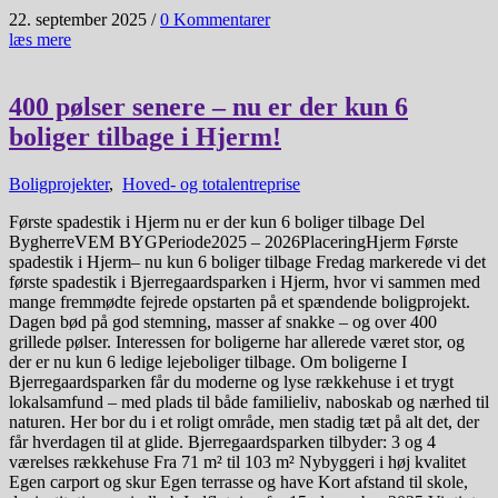
22. september 2025
/
0 Kommentarer
læs mere
400 pølser senere – nu er der kun 6
boliger tilbage i Hjerm!
Boligprojekter
,
Hoved- og totalentreprise
Første spadestik i Hjerm nu er der kun 6 boliger tilbage Del
BygherreVEM BYGPeriode2025 – 2026PlaceringHjerm Første
spadestik i Hjerm– nu kun 6 boliger tilbage Fredag markerede vi det
første spadestik i Bjerregaardsparken i Hjerm, hvor vi sammen med
mange fremmødte fejrede opstarten på et spændende boligprojekt.
Dagen bød på god stemning, masser af snakke – og over 400
grillede pølser. Interessen for boligerne har allerede været stor, og
der er nu kun 6 ledige lejeboliger tilbage. Om boligerne I
Bjerregaardsparken får du moderne og lyse rækkehuse i et trygt
lokalsamfund – med plads til både familieliv, naboskab og nærhed til
naturen. Her bor du i et roligt område, men stadig tæt på alt det, der
får hverdagen til at glide. Bjerregaardsparken tilbyder: 3 og 4
værelses rækkehuse Fra 71 m² til 103 m² Nybyggeri i høj kvalitet
Egen carport og skur Egen terrasse og have Kort afstand til skole,