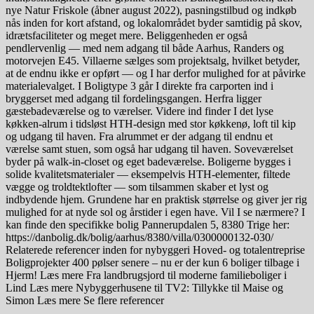
nye Natur Friskole (åbner august 2022), pasningstilbud og indkøb
nås inden for kort afstand, og lokalområdet byder samtidig på skov,
idrætsfaciliteter og meget mere. Beliggenheden er også
pendlervenlig — med nem adgang til både Aarhus, Randers og
motorvejen E45. Villaerne sælges som projektsalg, hvilket betyder,
at de endnu ikke er opført — og I har derfor mulighed for at påvirke
materialevalget. I Boligtype 3 går I direkte fra carporten ind i
bryggerset med adgang til fordelingsgangen. Herfra ligger
gæstebadeværelse og to værelser. Videre ind finder I det lyse
køkken-alrum i tidsløst HTH-design med stor køkkenø, loft til kip
og udgang til haven. Fra alrummet er der adgang til endnu et
værelse samt stuen, som også har udgang til haven. Soveværelset
byder på walk-in-closet og eget badeværelse. Boligerne bygges i
solide kvalitetsmaterialer — eksempelvis HTH-elementer, filtede
vægge og troldtektlofter — som tilsammen skaber et lyst og
indbydende hjem. Grundene har en praktisk størrelse og giver jer rig
mulighed for at nyde sol og årstider i egen have. Vil I se nærmere? I
kan finde den specifikke bolig Pannerupdalen 5, 8380 Trige her:
https://danbolig.dk/bolig/aarhus/8380/villa/0300000132-030/
Relaterede referencer inden for nybyggeri Hoved- og totalentreprise
Boligprojekter 400 pølser senere – nu er der kun 6 boliger tilbage i
Hjerm! Læs mere Fra landbrugsjord til moderne familieboliger i
Lind Læs mere Nybyggerhusene til TV2: Tillykke til Maise og
Simon Læs mere Se flere referencer