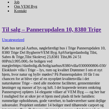
Job
Om VEM Byg
Kontakt
Til salg – Pannerupdalen 10, 8380 Trige
Uncategorized
Køb hus tæt på Aarhus, nøglefærdigt hus i Trige Pannerupdalen 10,
8380 Trige Del BygherreVEM Byg ApSSælgerdanbolig Tilst,
Sabro & Trige,Tilst Skolevej 23,8381 Tilst,86 24 51
00Pris3.995.000,-Se boligen ved
mæglerhttps://danbolig.dk/bolig/aarhus/8380/villa/0300000806-030/
Eksklusiv villa i Trige – lys, rum og kvalitet Drømmer I om et nyt
hjem, hvor natur og byliv mødes? På Pannerupdalen 10 får I nu
chancen for at blive ejer af en nyopført kvalitetsvilla i det
naturskønne Trige – med alle moderne faciliteter, gennemtænkte
løsninger og masser af lys og luft. I det kuperede terræn omkring
Pannerupvej opføres 14 elegante villaer af VEM Byg — og her har
I mulighed for at sikre jer et hjem med plads til hele familien:
rummelige opholdsrum, gode værelser, to badeværelser samt dejlige
udearealer. Projektet omfatter 14 boliger med tilhørende carport og